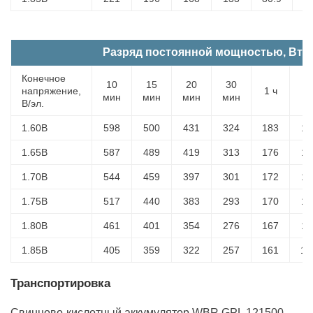
Разряд постоянной мощностью, Вт (
Конечное
10
15
20
30
напряжение,
1 ч
2 
мин
мин
мин
мин
В/эл.
1.60В
598
500
431
324
183
11
1.65В
587
489
419
313
176
11
1.70В
544
459
397
301
172
11
1.75В
517
440
383
293
170
11
1.80В
461
401
354
276
167
11
1.85В
405
359
322
257
161
10
Транспортировка
Свинцово-кислотный аккумулятор WBR GPL 121500