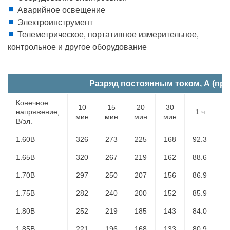
Аварийное освещение
Электроинструмент
Телеметрическое, портативное измерительное,
контрольное и другое оборудование
Разряд постоянным током, А (при
Конечное
10
15
20
30
напряжение,
1 ч
2
мин
мин
мин
мин
В/эл.
1.60В
326
273
225
168
92.3
58
1.65В
320
267
219
162
88.6
57
1.70В
297
250
207
156
86.9
57
1.75В
282
240
200
152
85.9
56
1.80В
252
219
185
143
84.0
56
1.85В
221
196
168
133
80.9
53