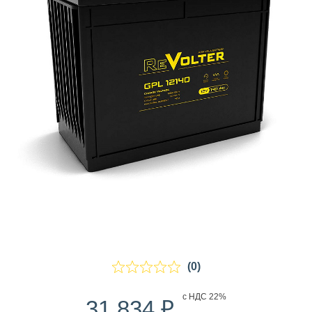
(0)
₽
с НДС 22%
31 834