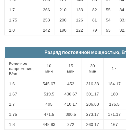
1.7
266
210
133
82
55
34.1
1.75
253
200
126
81
54
33.5
1.8
242
190
122
79
53
32.7
Разряд постоянной мощностью, Вт (п
Конечное
10
15
30
напряжение,
1 ч
мин
мин
мин
В/эл.
1.6
545.67
452
316.33
184.17
1.67
519.5
430.67
301.17
180
1.7
495
410.17
286.83
175.5
1.75
471.5
390.5
273.17
171.17
1.8
448.83
372
260.17
167