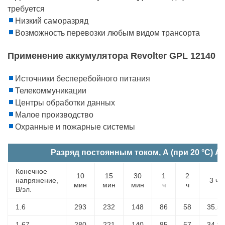
требуется
Низкий саморазряд
Возможность перевозки любым видом трансорта
Применение аккумулятора Revolter GPL 12140
Источники бесперебойного питания
Телекоммуникации
Центры обработки данных
Малое производство
Охранные и пожарные системы
Разряд постоянным током, А (при 20 °С) АК
Конечное
10
15
30
1
2
напряжение,
3 ч
мин
мин
мин
ч
ч
В/эл.
1.6
293
232
148
86
58
35.5
1.67
280
221
140
85
57
34.9