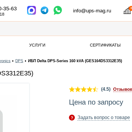
0-35-63
info@ups-mag.ru
 18
УСЛУГИ
СЕРТИФИКАТЫ
tronics
DPS
ИБП Delta DPS-Series 160 kVA (GES164DS3312E35)
DS3312E35)
(4.5)
Отзыво
Цена по запросу
Задать вопрос о товаре