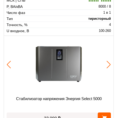
МСК | СПБ
P, ВА/кВА
8000 / 8
Число фаз
1 в 1
Тип
тиристорный
Точность, %
4
U входное, В
100-260
Стабилизатор напряжения Энергия Select 5000