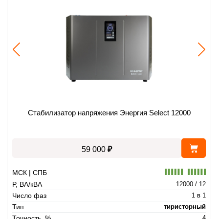
Стабилизатор напряжения Энергия Select 12000
₽
59 000
МСК | СПБ
P, ВА/кВА
12000 / 12
Число фаз
1 в 1
Тип
тиристорный
Точность, %
4