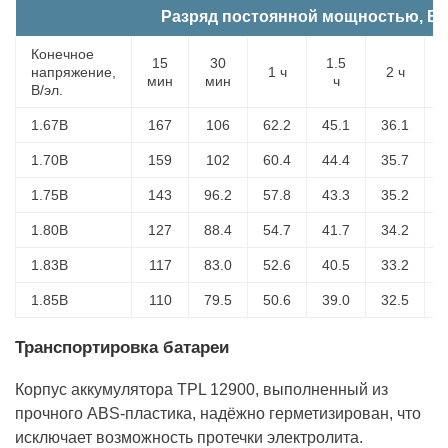
Разряд постоянной мощностью, Вт 
Конечное
15
30
1.5
напряжение,
1 ч
2 ч
мин
мин
ч
В/эл.
1.67В
167
106
62.2
45.1
36.1
2
1.70В
159
102
60.4
44.4
35.7
2
1.75В
143
96.2
57.8
43.3
35.2
2
1.80В
127
88.4
54.7
41.7
34.2
2
1.83В
117
83.0
52.6
40.5
33.2
2
1.85В
110
79.5
50.6
39.0
32.5
2
Транспортировка батареи
Корпус аккумулятора TPL 12900, выполненный из
прочного ABS-пластика, надёжно герметизирован, что
исключает возможность протечки электролита.