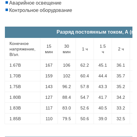
Аварийное освещение
Контрольное оборудование
Разряд постоянным током, А (пр
Конечное
15
30
1.5
напряжение,
1 ч
2 ч
мин
мин
ч
В/эл.
1.67В
167
106
62.2
45.1
36.1
2
1.70В
159
102
60.4
44.4
35.7
2
1.75В
143
96.2
57.8
43.3
35.2
2
1.80В
127
88.4
54.7
41.7
34.2
2
1.83В
117
83.0
52.6
40.5
33.2
2
1.85В
110
79.5
50.6
39.0
32.5
2