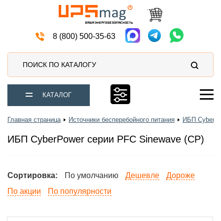
Источники бесперебойного питания
8 (800) 500-35-63
ПОИСК ПО КАТАЛОГУ
КАТАЛОГ
Главная страница
Источники бесперебойного питания
ИБП Cyberpo
ИБП CyberPower серии PFC Sinewave (CP)
Сортировка:
По умолчанию
Дешевле
Дороже
По акции
По популярности