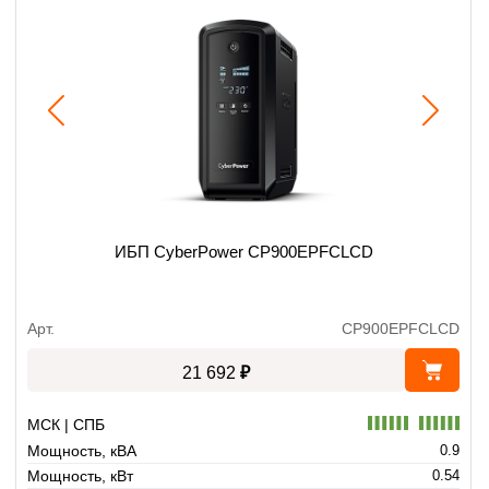
ИБП CyberPower CP900EPFCLCD
Арт.
CP900EPFCLCD
₽
21 692
МСК | СПБ
Мощность, кВА
0.9
Мощность, кВт
0.54