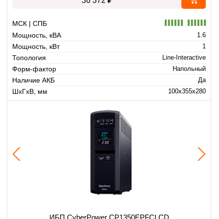
36 372
МСК | СПБ
Мощность, кВА
1.6
Мощность, кВт
1
Топология
Line-Interactive
Форм-фактор
Напольный
Наличие АКБ
Да
ШхГхВ, мм
100x355x280
ИБП CyberPower CP1350EPFCLCD