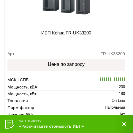
ИБП Kehua FR-UK33200
Арт.
FR-UK33200
Цена по запросу
МСК | СПБ
Мощность, кВА
200
Мощность, кВт
180
Топология
On-Line
Форм-фактор
Напольный
Наличие АКБ
Нет
ШхГхВ, мм
1400x1000x1850
ЗА 1 МИНУТУ
«Рассчитайте стоимость ИБП»