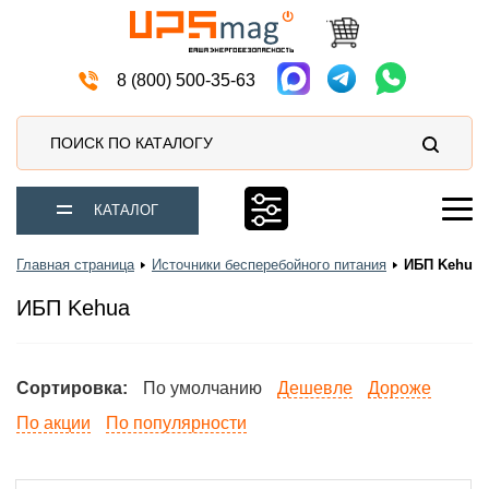
Источники бесперебойного питания
8 (800) 500-35-63
ПОИСК ПО КАТАЛОГУ
КАТАЛОГ
Главная страница
Источники бесперебойного питания
ИБП Kehua 
ИБП Kehua
Сортировка:
По умолчанию
Дешевле
Дороже
По акции
По популярности