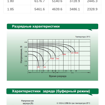
1.80
6176.7
5140.6
3728.9
2445.3
1.85
5461.6
4639.6
3486.1
2328.9