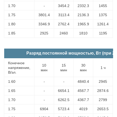
1.70
-
3454.2
2332.3
1455
1.75
3801.4
3113.4
2136.3
1375
1.80
3346.9
2762.4
1965.9
1261.4
1.85
2925
2460
1810
1195
Разряд постоянной мощностью, Вт (при 25
Конечное
10
15
30
напряжение,
1 ч
мин
мин
мин
В/эл.
1.60
-
-
4840.4
2945
1.65
-
6654.1
4567.7
2874.6
1.70
-
6262.5
4367.7
2799
1.75
6904
5723.4
4019
2653.5