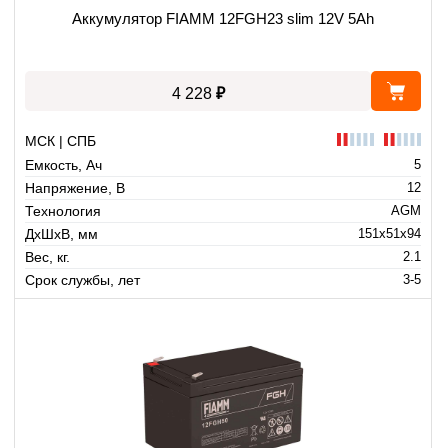
Аккумулятор FIAMM 12FGH23 slim 12V 5Ah
₽
4 228
МСК | СПБ
Емкость, Ач
5
Напряжение, В
12
Технология
AGM
ДхШхВ, мм
151x51x94
Вес, кг.
2.1
Срок службы, лет
3-5