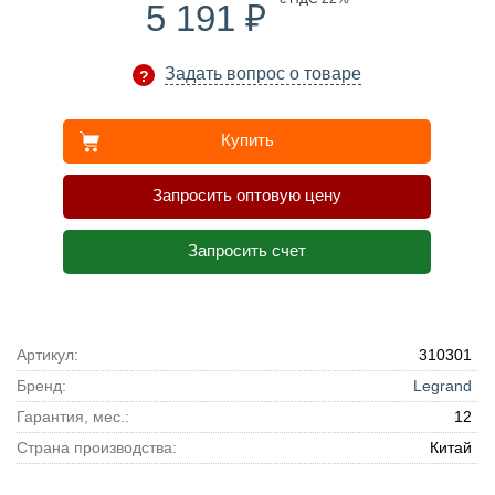
₽
5 191
Задать вопрос о товаре
Купить
Запросить оптовую цену
Запросить счет
Артикул:
310301
Бренд:
Legrand
Гарантия, мес.:
12
Страна производства:
Китай