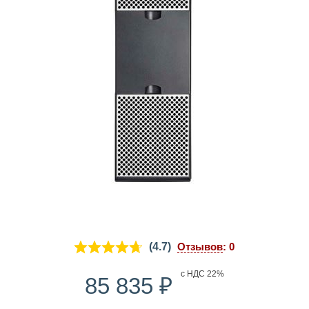
(4.7)
Отзывов
: 0
₽
с НДС 22%
85 835