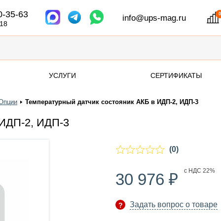
0-35-63
info@ups-mag.ru
 18
УСЛУГИ
СЕРТИФИКАТЫ
Опции
Температурный датчик состояник АКБ в ИДП-2, ИДП-3
 ИДП-2, ИДП-3
(0)
₽
с НДС 22%
30 976
Задать вопрос о товаре