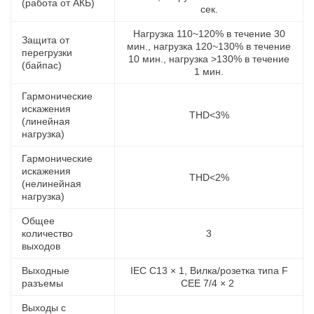
(работа от АКБ)
сек.
Нагрузка 110~120% в течение 30
Защита от
мин., нагрузка 120~130% в течение
перегрузки
10 мин., нагрузка >130% в течение
(байпас)
1 мин.
Гармонические
искажения
THD<3%
(линейная
нагрузка)
Гармонические
искажения
THD<2%
(нелинейная
нагрузка)
Общее
количество
3
выходов
Выходные
IEC C13 × 1, Вилка/розетка типа F
разъемы
CEE 7/4 × 2
Выходы с